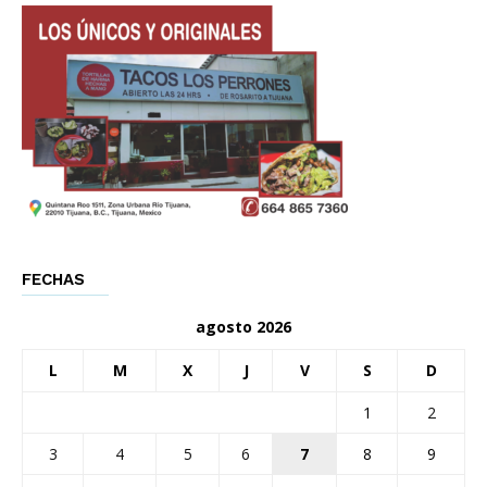
FECHAS
agosto 2026
L
M
X
J
V
S
D
1
2
3
4
5
6
7
8
9