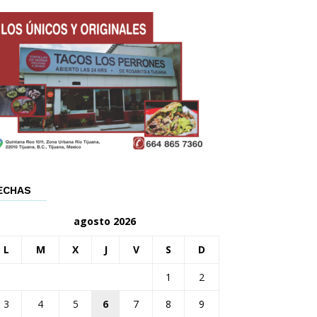
ECHAS
agosto 2026
L
M
X
J
V
S
D
1
2
3
4
5
6
7
8
9