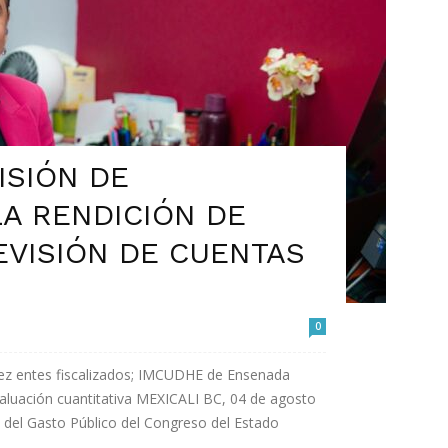
ISIÓN DE
LA RENDICIÓN DE
EVISIÓN DE CUENTAS
0
iez entes fiscalizados; IMCUDHE de Ensenada
evaluación cuantitativa MEXICALI BC, 04 de agosto
n del Gasto Público del Congreso del Estado