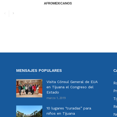
AFROMEXICANOS
MENSAJES POPULARES
C
Visita Cónsul General de EUA
Ro
en Tijuana el Congreso del
Pr
Estado
marzo 1, 2019
Ti
Re
10 lugares “curadas” para
niños en Tijuana
N