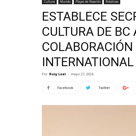
Cultura
Mundo
Playas de Rosarito
Rotativas
ESTABLECE SEC
CULTURA DE BC
COLABORACIÓN 
INTERNATIONAL 
Por
Rosy Leal
-
mayo 27, 2026
Facebook
Twitter