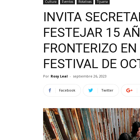
Cultura
Eventos
Rotativas
Tijuana
INVITA SECRETA
FESTEJAR 15 A
FRONTERIZO EN 
FESTIVAL DE O
Por
Rosy Leal
-
septiembre 26, 2023
Facebook
Twitter