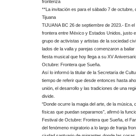
fronteriza
**La invitación es para el sábado 7 de octubre, 
Tijuana
TIJUANA BC 26 de septiembre de 2023.- En el a
frontera entre México y Estados Unidos, justo e
grupo de activistas y artistas de la sociedad c
lados de la valla y parejas comenzaron a baila
fiesta musical que hoy llega a su XV Aniversari
Octubre: Frontera que Sueña.
Así lo informó la titular de la Secretaría de Cul
tiempo de referir que desde entonces hasta aho
unión, el desarrollo y las tradiciones de una re
divide.
“Donde ocurre la magia del arte, de la música, d
físicas que puedan separarnos”, afirmó la funcio
Festival de Octubre: Frontera que Sueña, el Fa
del fenómeno migratorio a lo largo de franja fro
ciudad santuario de migrantes donde las cosas 