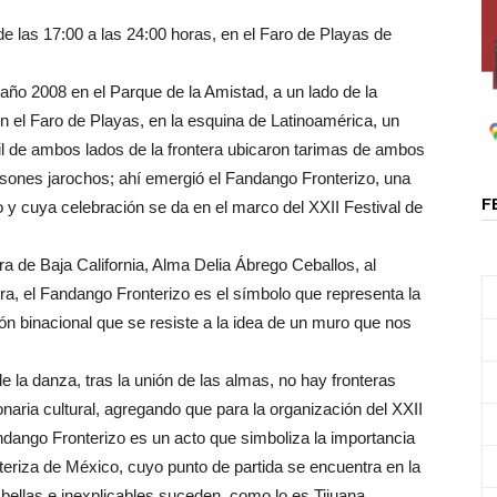
de las 17:00 a las 24:00 horas, en el Faro de Playas de
ño 2008 en el Parque de la Amistad, a un lado de la
n el Faro de Playas, en la esquina de Latinoamérica, un
ivil de ambos lados de la frontera ubicaron tarimas de ambos
r sones jarochos; ahí emergió el Fandango Fronterizo, una
F
o y cuya celebración se da en el marco del XXII Festival de
tura de Baja California, Alma Delia Ábrego Ceballos, al
ra, el Fandango Fronterizo es el símbolo que representa la
gión binacional que se resiste a la idea de un muro que nos
e la danza, tras la unión de las almas, no hay fronteras
naria cultural, agregando que para la organización del XXII
ndango Fronterizo es un acto que simboliza la importancia
nteriza de México, cuyo punto de partida se encuentra en la
bellas e inexplicables suceden, como lo es Tijuana.