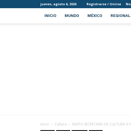
jueves, agosto 6, 2026
Registrarse / Unirse
No
INICIO
MUNDO
MÉXICO
REGIONAL
Inicio
Cultura
INVITA SECRETARÍA DE CULTURA A 