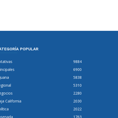
ATEGORÍA POPULAR
tativas
9884
incipales
6900
juana
5838
gional
5310
egocios
2280
ja California
2030
lítica
2022
nsenada
1763