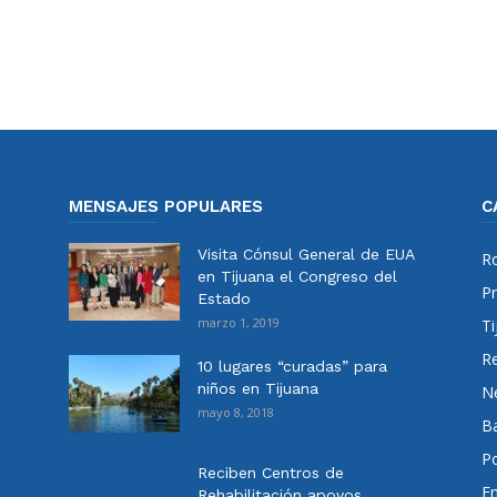
MENSAJES POPULARES
C
Visita Cónsul General de EUA
Ro
en Tijuana el Congreso del
Pr
Estado
marzo 1, 2019
Ti
Re
10 lugares “curadas” para
niños en Tijuana
N
mayo 8, 2018
Ba
Po
Reciben Centros de
E
Rehabilitación apoyos