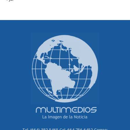
Tel. (664) 382 5465 Cel. 664 756 6452 Correo: