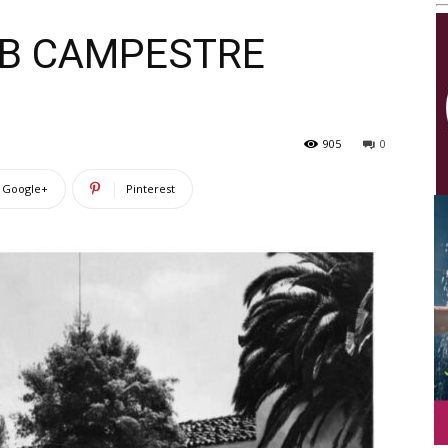
Multimedios
UB CAMPESTRE
905
0
Google+
Pinterest