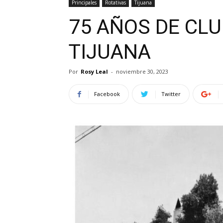
Principales
Rotativas
Tijuana
75 AÑOS DE CL
TIJUANA
Por
Rosy Leal
-
noviembre 30, 2023
Facebook
Twitter