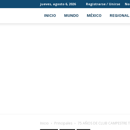
jueves, agosto 6, 2026
Registrarse / Unirse
No
INICIO
MUNDO
MÉXICO
REGIONAL
Inicio
Principales
75 AÑOS DE CLUB CAMPESTRE T