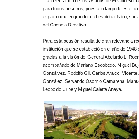
“La celebración de los 75 años de El Club Soci
para todos nosotros, pues a lo largo de este t
espacio que engrandece el espíritu cívico, socia
del Consejo Directivo.
Para esta ocasión resulta de gran relevancia r
institución que se estableció en el año de 1948
gracias a la visión del General Abelardo L. Rod
acompañado de Mariano Escobedo, Miguel Buja
Gonzálvez, Rodolfo Gil, Carlos Araico, Vicente
González, Servando Osornio Camarena, Manuel
Leopoldo Uribe y Miguel Calette Anaya.