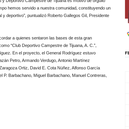
al y Deportivo Campestre de Tijuana es motivo de orgullo
iempo hemos servido a nuestra comunidad, constituyendo un
l y deportivo”, puntualizó Roberto Gallegos Gil, Presidente
ecordar a quienes sentaron las bases de esta gran
 como “Club Deportivo Campestre de Tijuana, A. C.”,
ríguez. En el proyecto, el General Rodríguez estuvo
F
zán Petro, Armando Verdugo, Antonio Martínez
 Zaragoza Ortiz, David E. Cota Núñez, Alfonso García
 P. Barbachano, Miguel Barbachano, Manuel Contreras,