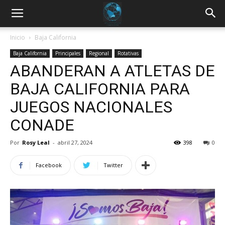
Inicio
Baja California
Baja California
Principales
Regional
Rotativas
ABANDERAN A ATLETAS DE
BAJA CALIFORNIA PARA
JUEGOS NACIONALES
CONADE
Por
Rosy Leal
-
abril 27, 2024
398
0
Facebook
Twitter