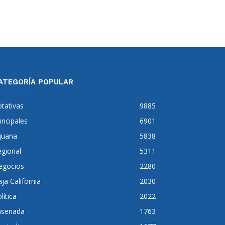
ATEGORÍA POPULAR
tativas
9885
incipales
6901
juana
5838
gional
5311
egocios
2280
ja California
2030
lítica
2022
nsenada
1763