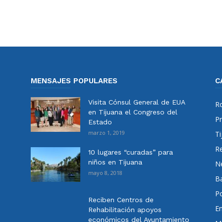
MENSAJES POPULARES
C
Visita Cónsul General de EUA
Ro
en Tijuana el Congreso del
Pr
Estado
marzo 1, 2019
Ti
Re
10 lugares “curadas” para
niños en Tijuana
N
mayo 8, 2018
Ba
Po
Reciben Centros de
E
Rehabilitación apoyos
económicos del Ayuntamiento