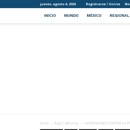
jueves, agosto 6, 2026
Registrarse / Unirse
No
INICIO
MUNDO
MÉXICO
REGIONAL
Inicio
Baja California
«AGRESIONES CONTRA LA P