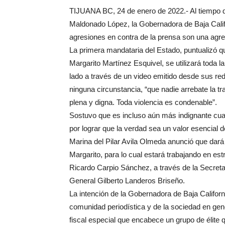
TIJUANA BC, 24 de enero de 2022.- Al tiempo d
Maldonado López, la Gobernadora de Baja Califo
agresiones en contra de la prensa son una agres
La primera mandataria del Estado, puntualizó qu
Margarito Martínez Esquivel, se utilizará toda la
lado a través de un video emitido desde sus red
ninguna circunstancia, “que nadie arrebate la tr
plena y digna. Toda violencia es condenable”.
Sostuvo que es incluso aún más indignante cuan
por lograr que la verdad sea un valor esencial d
Marina del Pilar Avila Olmeda anunció que dará
Margarito, para lo cual estará trabajando en est
Ricardo Carpio Sánchez, a través de la Secret
General Gilberto Landeros Briseño.
La intención de la Gobernadora de Baja Californi
comunidad periodística y de la sociedad en gener
fiscal especial que encabece un grupo de élite