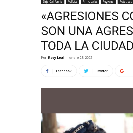
Baja California
Política
Principales
Regional
Rotativas
«AGRESIONES C
SON UNA AGRES
TODA LA CIUDA
Por
Rosy Leal
-
enero 25, 2022
Facebook
Twitter