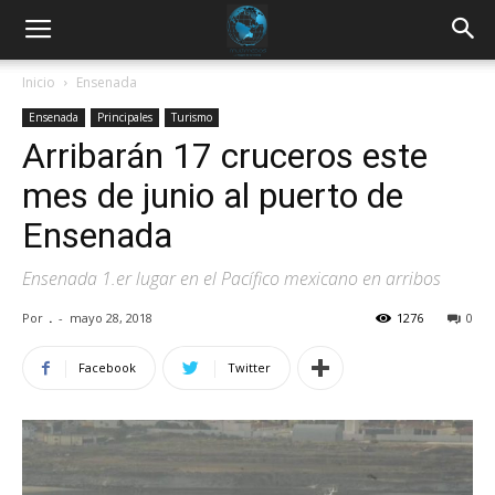
Inicio
Ensenada
Ensenada
Principales
Turismo
Arribarán 17 cruceros este
mes de junio al puerto de
Ensenada
Ensenada 1.er lugar en el Pacífico mexicano en arribos
Por
.
-
mayo 28, 2018
1276
0
Facebook
Twitter