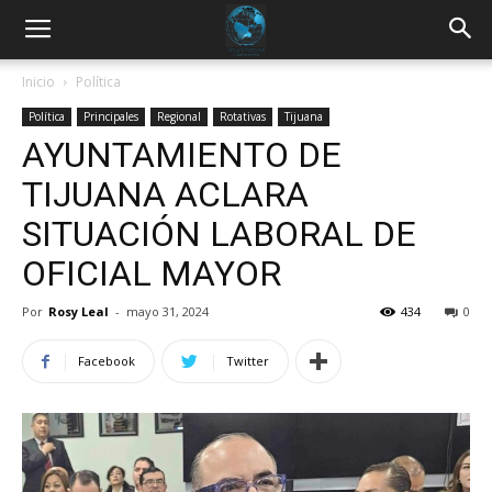
Inicio
Política
Política
Principales
Regional
Rotativas
Tijuana
AYUNTAMIENTO DE
TIJUANA ACLARA
SITUACIÓN LABORAL DE
OFICIAL MAYOR
Por
Rosy Leal
-
mayo 31, 2024
434
0
Facebook
Twitter