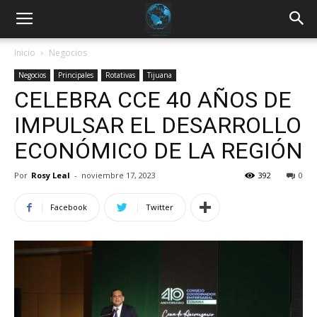
Inicio
Negocios
Negocios
Principales
Rotativas
Tijuana
CELEBRA CCE 40 AÑOS DE
IMPULSAR EL DESARROLLO
ECONÓMICO DE LA REGIÓN
Por
Rosy Leal
-
noviembre 17, 2023
392
0
Facebook
Twitter