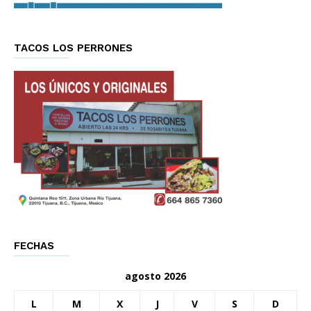
TACOS LOS PERRONES
FECHAS
agosto 2026
L
M
X
J
V
S
D