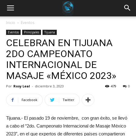
Inicio
Eventos
Eventos
Principales
Tijuana
CELEBRAN EN TIJUANA
2DO CAMPEONATO
INTERNACIONAL DE
MASAJE «MÉXICO 2023»
Por
Rosy Leal
-
diciembre 3, 2023
479
0
Facebook
Twitter
Tijuana.- El pasado 19 de noviembre, con gran éxito, se llevó
a cabo el “2do. Campeonato Internacional de Masaje México
2023”, en el que expertos de diferentes países compartieron