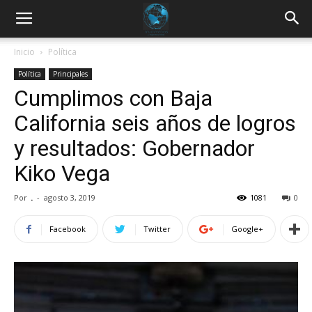
Inicio
Política
Política
Principales
Cumplimos con Baja
California seis años de logros
y resultados: Gobernador
Kiko Vega
Por
.
-
agosto 3, 2019
1081
0
Facebook
Twitter
Google+