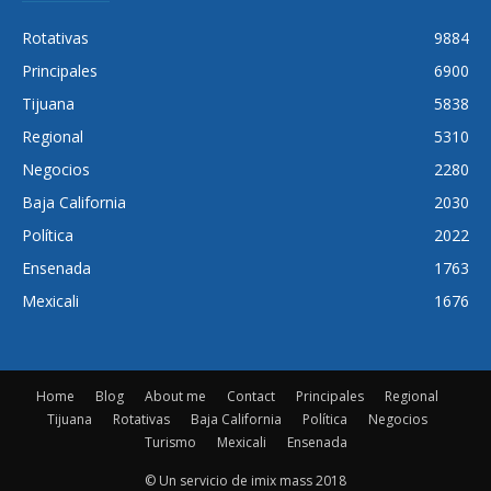
Rotativas
9884
Principales
6900
Tijuana
5838
Regional
5310
Negocios
2280
Baja California
2030
Política
2022
Ensenada
1763
Mexicali
1676
Home
Blog
About me
Contact
Principales
Regional
Tijuana
Rotativas
Baja California
Política
Negocios
Turismo
Mexicali
Ensenada
© Un servicio de imix mass 2018