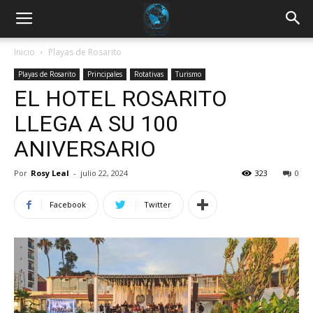
Inicio
Playas de Rosarito
Playas de Rosarito
Principales
Rotativas
Turismo
EL HOTEL ROSARITO
LLEGA A SU 100
ANIVERSARIO
Por
Rosy Leal
-
julio 22, 2024
323
0
Facebook
Twitter