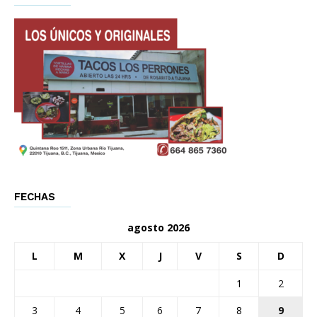
FECHAS
agosto 2026
L
M
X
J
V
S
D
1
2
3
4
5
6
7
8
9