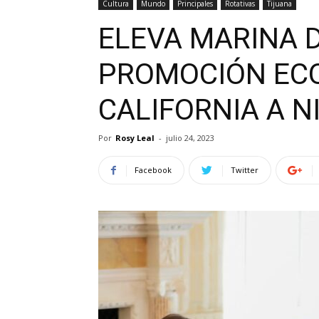
Cultura
Mundo
Principales
Rotativas
Tijuana
ELEVA MARINA D
PROMOCIÓN EC
CALIFORNIA A N
Por
Rosy Leal
-
julio 24, 2023
Facebook
Twitter