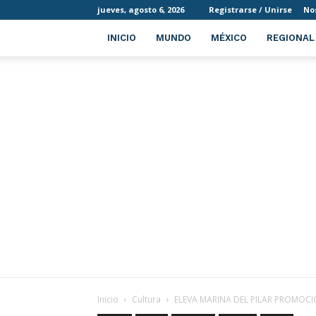
jueves, agosto 6, 2026
Registrarse / Unirse
No
INICIO
MUNDO
MÉXICO
REGIONAL
Inicio
Cultura
ELEVA MARINA DEL PILAR PROMOCI