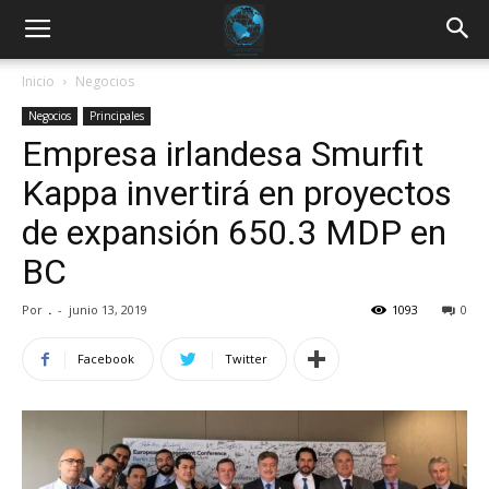
Inicio
Negocios
Negocios
Principales
Empresa irlandesa Smurfit
Kappa invertirá en proyectos
de expansión 650.3 MDP en
BC
Por
.
-
junio 13, 2019
1093
0
Facebook
Twitter