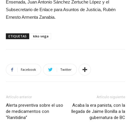
Ensenada, Juan Antonio Sánchez Zertuche López y el
Subsecretario de Enlace para Asuntos de Justicia, Rubén
Ernesto Armenta Zanabia.
ETIQUETAS
kiko vega
Facebook
Twitter
Artículo anterior
Artículo siguiente
Alerta preventiva sobre el uso
Acaba la era panista, con la
de medicamentos con
llegada de Jaime Bonilla a la
“Ranitidina’’
gubernatura de BC