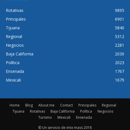
Rotativas
9895
Principales
6901
Tijuana
5840
Regional
5312
Negocios
2281
Baja California
2030
Política
2023
Ensenada
1767
Mexicali
1679
Home
Blog
About me
Contact
Principales
Regional
Tijuana
Rotativas
Baja California
Política
Negocios
Turismo
Mexicali
Ensenada
© Un servicio de imix mass 2018