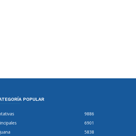
ATEGORÍA POPULAR
tativas
9886
incipales
6901
juana
5838