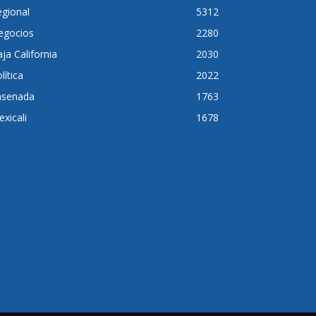
gional
5312
egocios
2280
ja California
2030
lítica
2022
nsenada
1763
xicali
1678