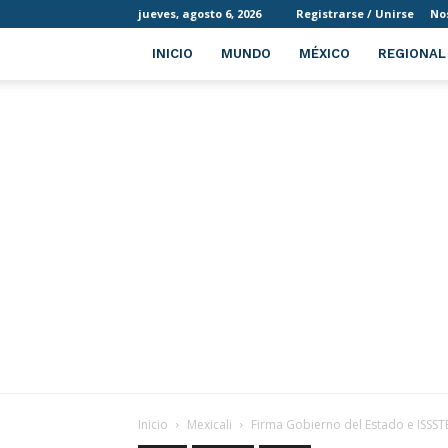
jueves, agosto 6, 2026
Registrarse / Unirse
No
INICIO
MUNDO
MÉXICO
REGIONAL
Inicio
Mexicali
Firma Gobierno del Estado e ISSSTE 