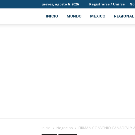
jueves, agosto 6, 2026
Registrarse / Unirse
No
INICIO
MUNDO
MÉXICO
REGIONAL
Inicio
Negocios
FIRMAN CONVENIO CANADEVI Y