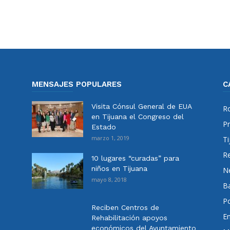
MENSAJES POPULARES
C
Visita Cónsul General de EUA
Ro
en Tijuana el Congreso del
Pr
Estado
marzo 1, 2019
Ti
Re
10 lugares “curadas” para
niños en Tijuana
N
mayo 8, 2018
Ba
Po
Reciben Centros de
E
Rehabilitación apoyos
económicos del Ayuntamiento