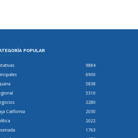
ATEGORÍA POPULAR
tativas
9884
incipales
6900
juana
5838
gional
5310
egocios
2280
ja California
2030
lítica
2022
nsenada
1763