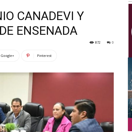
Multimedios
IO CANADEVI Y
 DE ENSENADA
872
0
Google+
Pinterest