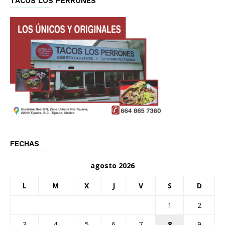
TACOS LOS PERRONES
FECHAS
agosto 2026
L
M
X
J
V
S
D
1
2
3
4
5
6
7
8
9