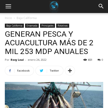
Inicio
Baja California
Baja California
Ensenada
Principales
Rotativas
GENERAN PESCA Y
ACUACULTURA MÁS DE 2
MIL 253 MDP ANUALES
Por
Rosy Leal
-
enero 24, 2022
651
0
Facebook
Twitter