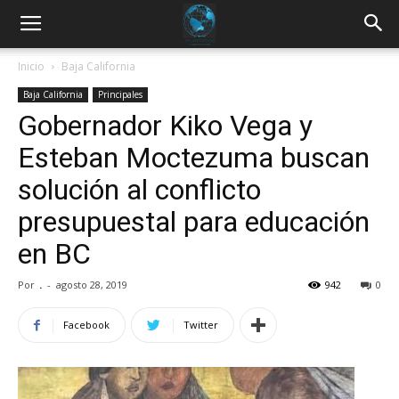
Inicio
Baja California
Baja California
Principales
Gobernador Kiko Vega y
Esteban Moctezuma buscan
solución al conflicto
presupuestal para educación
en BC
Por
.
-
agosto 28, 2019
942
0
Facebook
Twitter