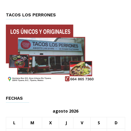
TACOS LOS PERRONES
FECHAS
agosto 2026
L
M
X
J
V
S
D