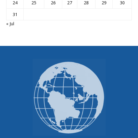
24
25
26
27
28
29
30
31
« Jul