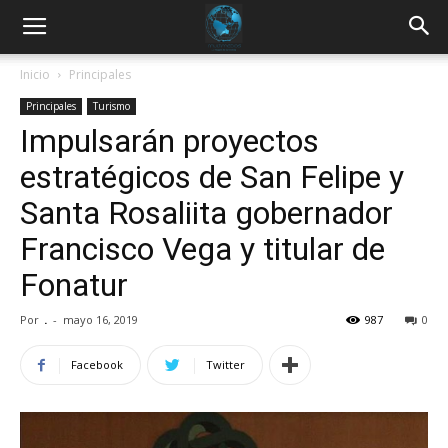
Inicio
Principales
Principales
Turismo
Impulsarán proyectos
estratégicos de San Felipe y
Santa Rosaliita gobernador
Francisco Vega y titular de
Fonatur
Por
.
-
mayo 16, 2019
987
0
Facebook
Twitter