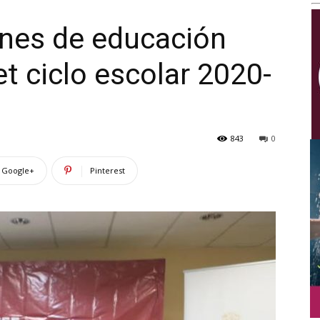
Multimedios
iones de educación
et ciclo escolar 2020-
843
0
Google+
Pinterest