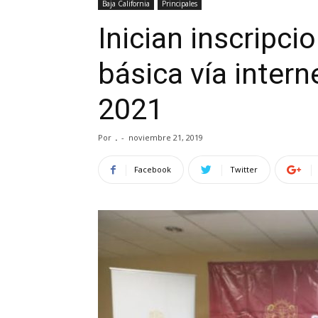
Baja California
Principales
Inician inscripc
básica vía intern
2021
Por
.
-
noviembre 21, 2019
Facebook
Twitter