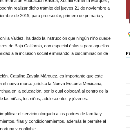
secretaria de Educación Básica, Xóchitl Armenta Márquez,
 podrán realizar dicho trámite del jueves 21 de noviembre a
iciembre de 2019, para preescolar, primero de primaria y
nilla Valdez, ha dado la instrucción que ningún niño quede
ares de Baja California, con especial énfasis para aquellos
ridad a la inclusión social eliminando la discriminación de
F
ción, Catalino Zavala Márquez, es importante que este
ta el nuevo marco jurídico la Nueva Escuela Mexicana,
tinua en la educación, por lo cual colocará al centro de la
e las niñas, los niños, adolescentes y jóvenes.
lificar el servicio otorgado a los padres de familia y
amientos, filas y condicionamientos, además le permite al
portuna y confiable.