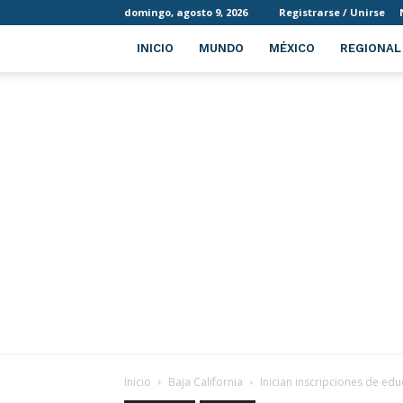
domingo, agosto 9, 2026
Registrarse / Unirse
INICIO
MUNDO
MÉXICO
REGIONAL
Inicio
Baja California
Inician inscripciones de edu