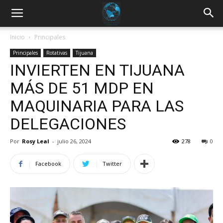
Inicio
Principales
Principales
Rotativas
Tijuana
INVIERTEN EN TIJUANA
MÁS DE 51 MDP EN
MAQUINARIA PARA LAS
DELEGACIONES
Por
Rosy Leal
-
julio 26, 2024
278
0
Facebook
Twitter