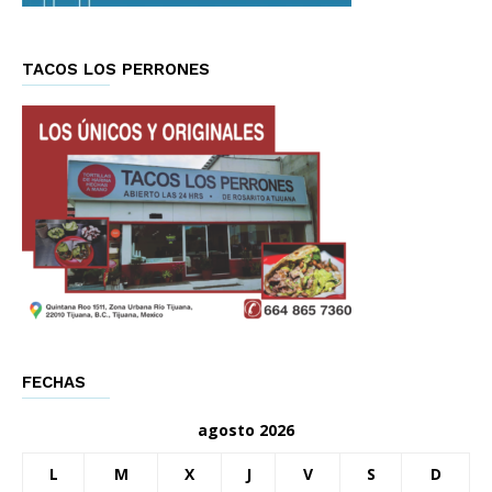
TACOS LOS PERRONES
FECHAS
agosto 2026
L
M
X
J
V
S
D