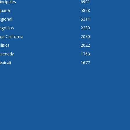
incipales
6901
juana
5838
gional
5311
egocios
2280
ja California
2030
lítica
2022
nsenada
1763
xicali
1677