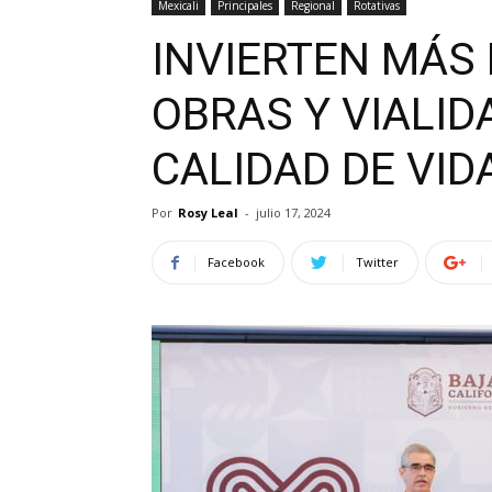
Mexicali
Principales
Regional
Rotativas
INVIERTEN MÁS 
OBRAS Y VIALID
CALIDAD DE VID
Por
Rosy Leal
-
julio 17, 2024
Facebook
Twitter