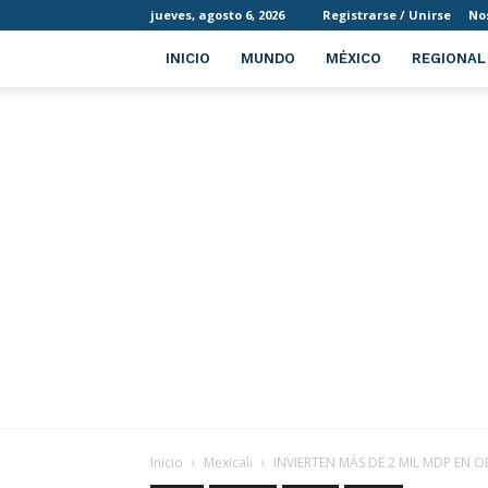
jueves, agosto 6, 2026
Registrarse / Unirse
No
INICIO
MUNDO
MÉXICO
REGIONAL
Inicio
Mexicali
INVIERTEN MÁS DE 2 MIL MDP EN OB