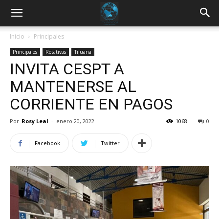
Inicio
Principales
Principales
Rotativas
Tijuana
INVITA CESPT A
MANTENERSE AL
CORRIENTE EN PAGOS
Por
Rosy Leal
-
enero 20, 2022
1068
0
Facebook
Twitter