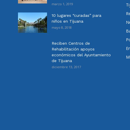
marzo 1, 2019
Ti
Re
10 lugares “curadas” para
niños en Tijuana
N
mayo 8, 2018
Ba
Po
Reciben Centros de
E
Rehabilitación apoyos
económicos del Ayuntamiento
Me
de Tijuana
diciembre 13, 2017