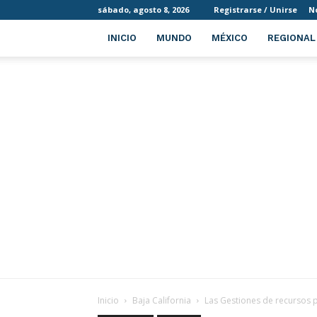
sábado, agosto 8, 2026
Registrarse / Unirse
N
INICIO
MUNDO
MÉXICO
REGIONAL
Inicio
Baja California
Las Gestiones de recursos p