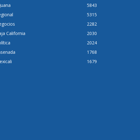
juana
5843
gional
5315
egocios
2282
ja California
2030
lítica
2024
nsenada
1768
xicali
1679