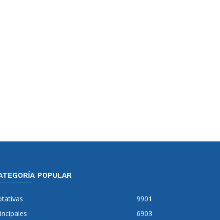
ATEGORÍA POPULAR
tativas
9901
incipales
6903