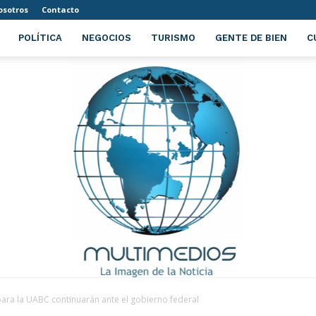
osotros
Contacto
POLÍTICA
NEGOCIOS
TURISMO
GENTE DE BIEN
C
ara la UABC continuarán ante el gobierno federal