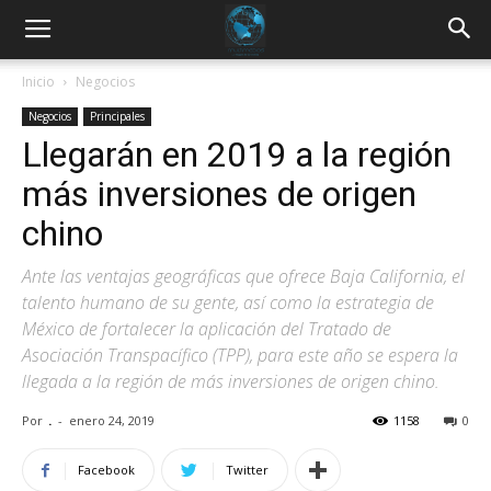
Inicio
Negocios
Negocios
Principales
Llegarán en 2019 a la región
más inversiones de origen
chino
Ante las ventajas geográficas que ofrece Baja California, el
talento humano de su gente, así como la estrategia de
México de fortalecer la aplicación del Tratado de
Asociación Transpacífico (TPP), para este año se espera la
llegada a la región de más inversiones de origen chino.
Por
.
-
enero 24, 2019
1158
0
Facebook
Twitter