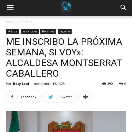
Inicio
Política
Política
Principales
Rotativas
Tijuana
ME INSCRIBO LA PRÓXIMA
SEMANA, SI VOY»:
ALCALDESA MONTSERRAT
CABALLERO
Por
Rosy Leal
-
noviembre 16, 2023
390
0
Facebook
Twitter