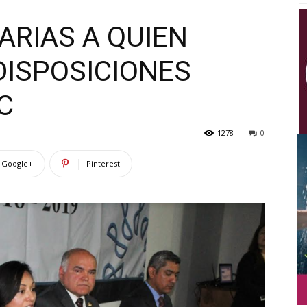
Multimedios
ARIAS A QUIEN
DISPOSICIONES
C
1278
0
Google+
Pinterest