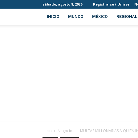
sábado, agosto 8, 2026
Registrarse / Unirse
N
INICIO
MUNDO
MÉXICO
REGIONAL
Inicio
Negocios
MULTAS MILLONARIAS A QUIEN I