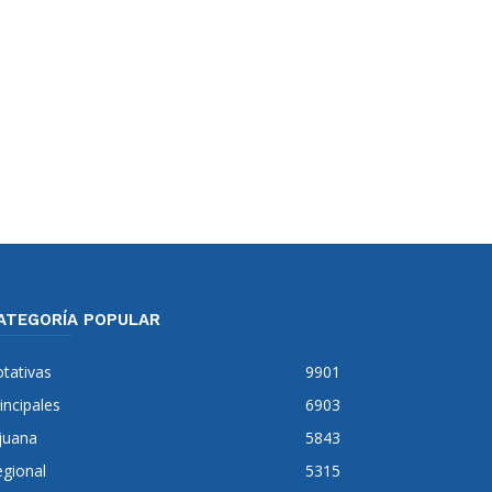
ATEGORÍA POPULAR
tativas
9901
incipales
6903
juana
5843
gional
5315