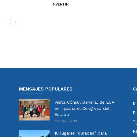
INVERTIR
MENSAJES POPULARES
C
Visita Cónsul General de EUA
Ro
en Tijuana el Congreso del
Pr
Estado
marzo 1, 2019
Ti
Re
10 lugares “curadas” para