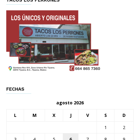
TACOS LOS PERRONES
FECHAS
agosto 2026
L
M
X
J
V
S
D
1
2
3
4
5
6
7
8
9