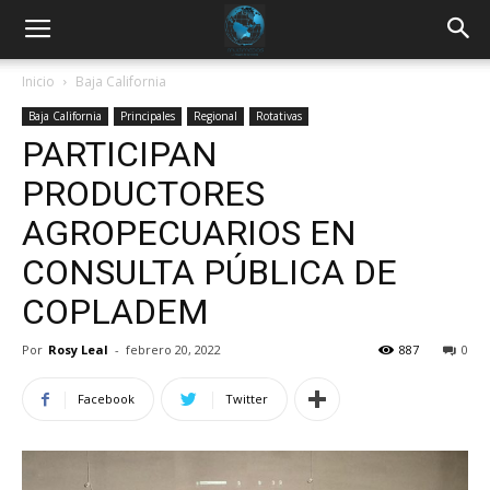
Inicio
Baja California
Baja California
Principales
Regional
Rotativas
PARTICIPAN
PRODUCTORES
AGROPECUARIOS EN
CONSULTA PÚBLICA DE
COPLADEM
Por
Rosy Leal
-
febrero 20, 2022
887
0
Facebook
Twitter