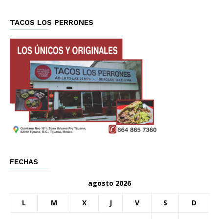
TACOS LOS PERRONES
FECHAS
agosto 2026
L
M
X
J
V
S
D