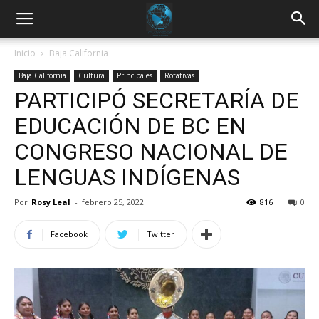
Inicio
Baja California
Baja California
Cultura
Principales
Rotativas
PARTICIPÓ SECRETARÍA DE
EDUCACIÓN DE BC EN
CONGRESO NACIONAL DE
LENGUAS INDÍGENAS
Por
Rosy Leal
-
febrero 25, 2022
816
0
Facebook
Twitter