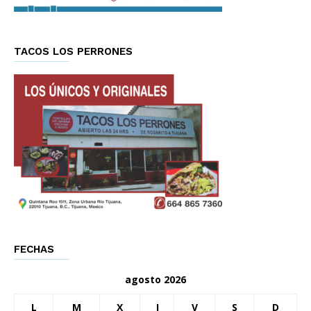
TACOS LOS PERRONES
FECHAS
agosto 2026
L
M
X
J
V
S
D