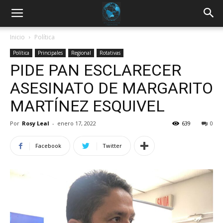
Inicio
Política
Política
Principales
Regional
Rotativas
PIDE PAN ESCLARECER
ASESINATO DE MARGARITO
MARTÍNEZ ESQUIVEL
Por
Rosy Leal
-
enero 17, 2022
639
0
Facebook
Twitter