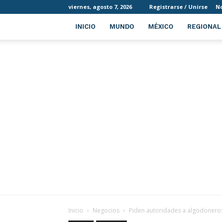
viernes, agosto 7, 2026
Registrarse / Unirse
No
INICIO
MUNDO
MÉXICO
REGIONAL
Inicio
Negocios
Piden autoridades a algodoneros d