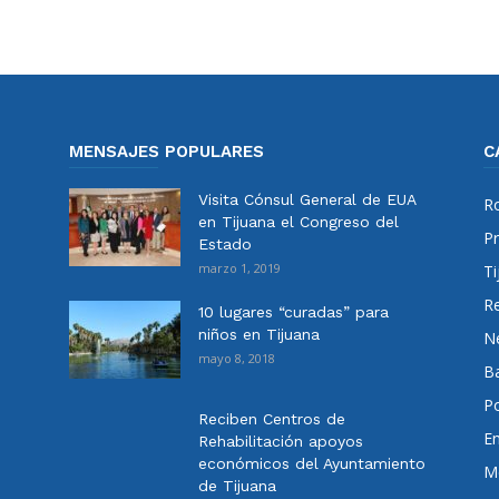
MENSAJES POPULARES
C
Visita Cónsul General de EUA
Ro
en Tijuana el Congreso del
Pr
Estado
marzo 1, 2019
Ti
Re
10 lugares “curadas” para
niños en Tijuana
N
mayo 8, 2018
Ba
Po
Reciben Centros de
E
Rehabilitación apoyos
económicos del Ayuntamiento
Me
de Tijuana