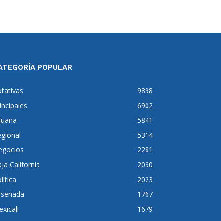
ATEGORÍA POPULAR
tativas
9898
incipales
6902
juana
5841
gional
5314
egocios
2281
ja California
2030
lítica
2023
nsenada
1767
xicali
1679