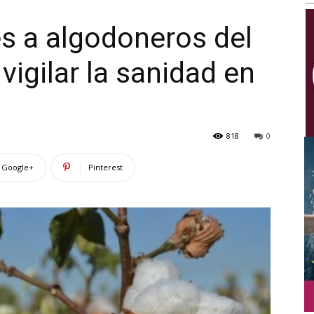
Multimedios
s a algodoneros del
 vigilar la sanidad en
818
0
Google+
Pinterest