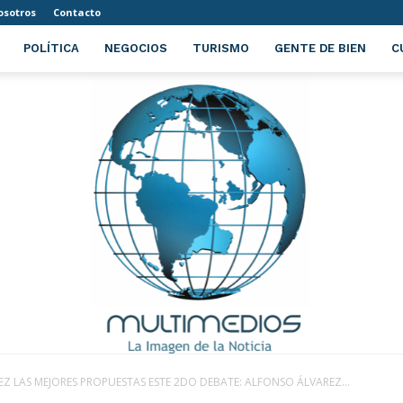
osotros
Contacto
POLÍTICA
NEGOCIOS
TURISMO
GENTE DE BIEN
C
Z LAS MEJORES PROPUESTAS ESTE 2DO DEBATE: ALFONSO ÁLVAREZ...