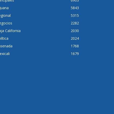
incipales
6903
juana
5843
gional
5315
egocios
2282
ja California
2030
lítica
2024
nsenada
1768
xicali
1679