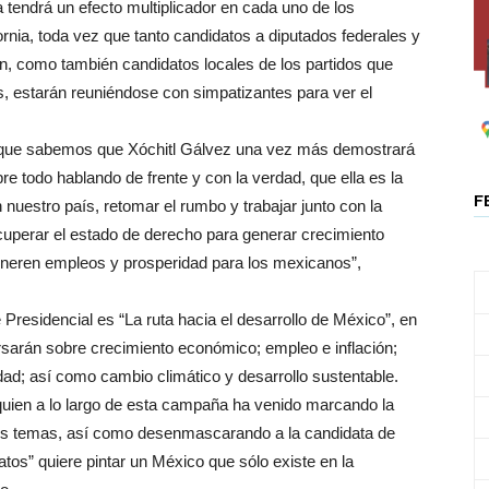
tendrá un efecto multiplicador en cada uno de los
ornia, toda vez que tanto candidatos a diputados federales y
ón, como también candidatos locales de los partidos que
s, estarán reuniéndose con simpatizantes para ver el
que sabemos que Xóchitl Gálvez una vez más demostrará
bre todo hablando de frente y con la verdad, que ella es la
F
nuestro país, retomar el rumbo y trabajar junto con la
cuperar el estado de derecho para generar crecimiento
eneren empleos y prosperidad para los mexicanos”,
 Presidencial es “La ruta hacia el desarrollo de México”, en
rsarán sobre crecimiento económico; empleo e inflación;
ldad; así como cambio climático y desarrollo sustentable.
quien a lo largo de esta campaña ha venido marcando la
os temas, así como desenmascarando a la candidata de
tos” quiere pintar un México que sólo existe en la