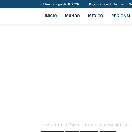
sábado, agosto 8, 2026
Registrarse / Unirse
N
INICIO
MUNDO
MÉXICO
REGIONAL
Inicio
Baja California
PRESENTARÁ XÓCHITL GÁLVE