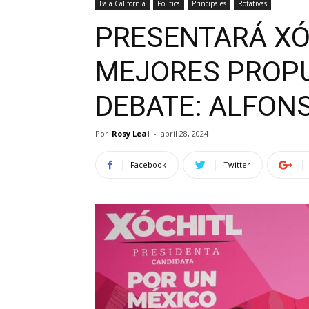
Baja California
Política
Principales
Rotativas
PRESENTARÁ XÓ
MEJORES PROPU
DEBATE: ALFON
Por
Rosy Leal
-
abril 28, 2024
Facebook
Twitter