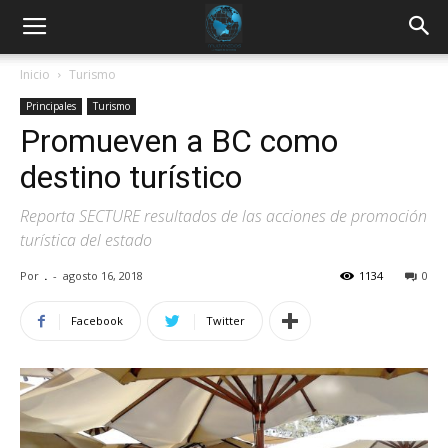
Inicio
Turismo
Principales
Turismo
Promueven a BC como
destino turístico
Reporta SECTURE resultados de las acciones de promoción
turística del estado
Por
.
-
agosto 16, 2018
1134
0
Facebook
Twitter