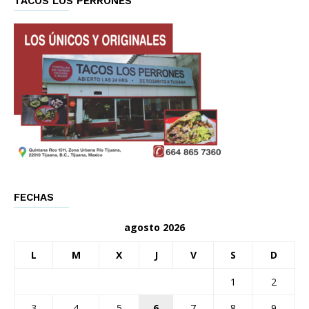
TACOS LOS PERRONES
FECHAS
agosto 2026
L
M
X
J
V
S
D
1
2
3
4
5
6
7
8
9