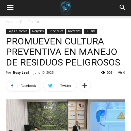
Inicio
Baja California
Baja California
Negocios
Principales
Rotativas
Tijuana
PROMUEVEN CULTURA
PREVENTIVA EN MANEJO
DE RESIDUOS PELIGROSOS
Por
Rosy Leal
-
julio 10, 2025
206
0
Facebook
Twitter