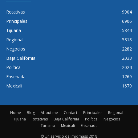
Rotativas
9904
Principales
6906
Tijuana
5844
Regional
5318
Negocios
2282
Baja California
2033
Política
2024
Ensenada
1769
Mexicali
1679
Home
Blog
About me
Contact
Principales
Regional
Tijuana
Rotativas
Baja California
Política
Negocios
Turismo
Mexicali
Ensenada
© Un servicio de imix mass 2018