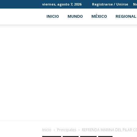
viernes, agosto 7, 2026
Registrarse / Unirse
No
INICIO
MUNDO
MÉXICO
REGIONAL
Inicio
Principales
REFRENDA MARINA DEL PILAR