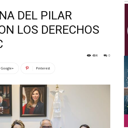
Multimedios
NA DEL PILAR
ON LOS DERECHOS
C
484
0
Google+
Pinterest