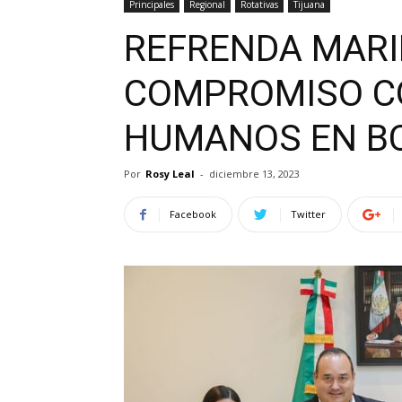
Principales
Regional
Rotativas
Tijuana
REFRENDA MARI
COMPROMISO C
HUMANOS EN B
Por
Rosy Leal
-
diciembre 13, 2023
Facebook
Twitter