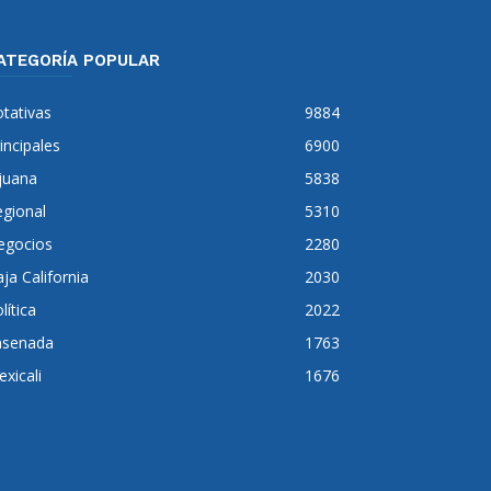
ATEGORÍA POPULAR
tativas
9884
incipales
6900
juana
5838
gional
5310
egocios
2280
ja California
2030
lítica
2022
nsenada
1763
xicali
1676