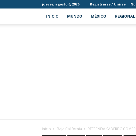
jueves, agosto 6, 2026
Registrarse / Unirse
No
INICIO
MUNDO
MÉXICO
REGIONAL
Inicio
Baja California
REFRENDA SADERBC COMP