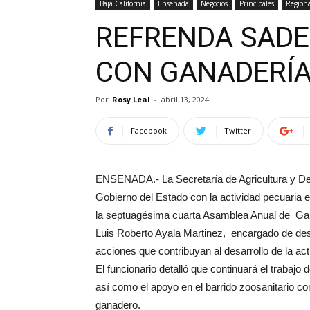
Baja California
Ensenada
Negocios
Principales
Regiona
REFRENDA SAD
CON GANADERÍ
Por
Rosy Leal
-
abril 13, 2024
Facebook
Twitter
ENSENADA.- La Secretaría de Agricultura y D
Gobierno del Estado con la actividad pecuaria e
la septuagésima cuarta Asamblea Anual de Gan
Luis Roberto Ayala Martinez, encargado de d
acciones que contribuyan al desarrollo de la act
El funcionario detalló que continuará el trabajo
así como el apoyo en el barrido zoosanitario c
ganadero.