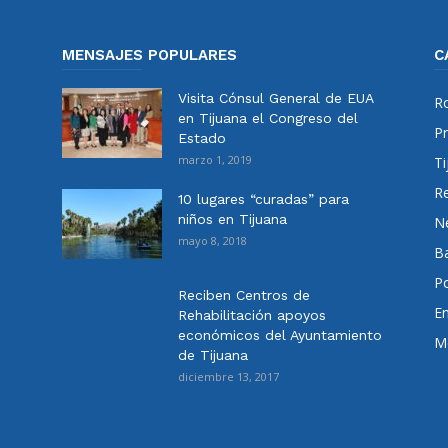
MENSAJES POPULARES
C
Visita Cónsul General de EUA
Ro
en Tijuana el Congreso del
Pr
Estado
marzo 1, 2019
Ti
Re
10 lugares “curadas” para
niños en Tijuana
N
mayo 8, 2018
Ba
Po
Reciben Centros de
E
Rehabilitación apoyos
económicos del Ayuntamiento
Me
de Tijuana
diciembre 13, 2017