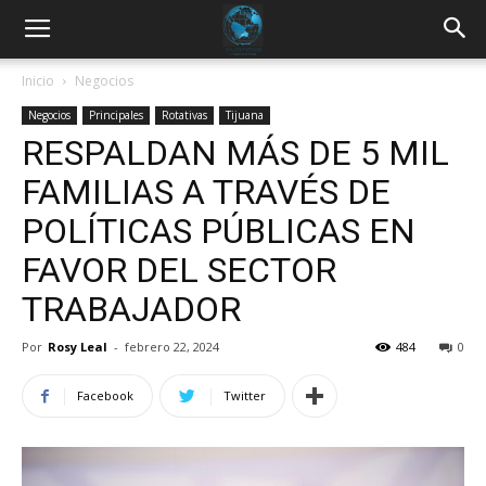
Inicio
Negocios
Negocios
Principales
Rotativas
Tijuana
RESPALDAN MÁS DE 5 MIL
FAMILIAS A TRAVÉS DE
POLÍTICAS PÚBLICAS EN
FAVOR DEL SECTOR
TRABAJADOR
Por
Rosy Leal
-
febrero 22, 2024
484
0
Facebook
Twitter