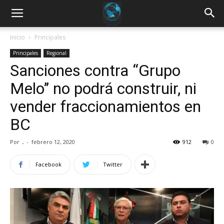
Inicio
Principales
Principales
Regional
Sanciones contra “Grupo
Melo’’ no podrá construir, ni
vender fraccionamientos en
BC
Por
.
-
febrero 12, 2020
912
0
Facebook
Twitter