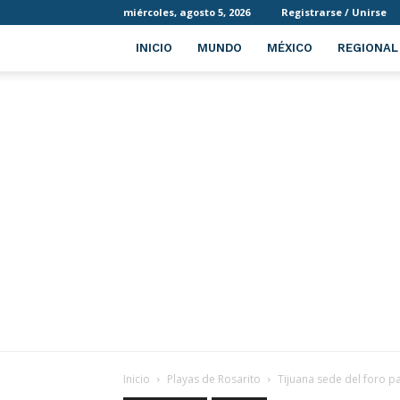
miércoles, agosto 5, 2026
Registrarse / Unirse
INICIO
MUNDO
MÉXICO
REGIONAL
Inicio
Playas de Rosarito
Tijuana sede del foro pa