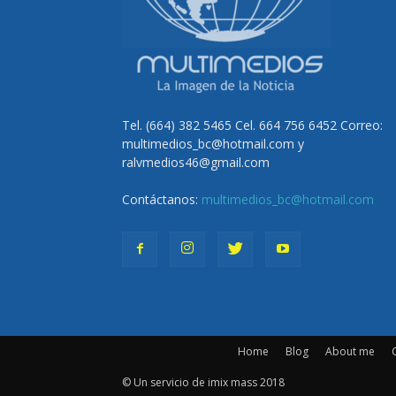
Tel. (664) 382 5465 Cel. 664 756 6452 Correo:
multimedios_bc@hotmail.com y
ralvmedios46@gmail.com
Contáctanos:
multimedios_bc@hotmail.com
Home
Blog
About me
© Un servicio de imix mass 2018