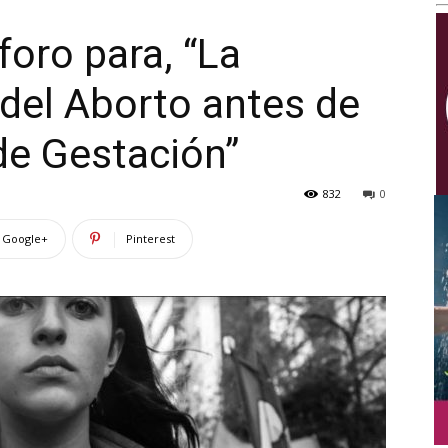
Multimedios
foro para, “La
del Aborto antes de
e Gestación’’
832
0
Google+
Pinterest