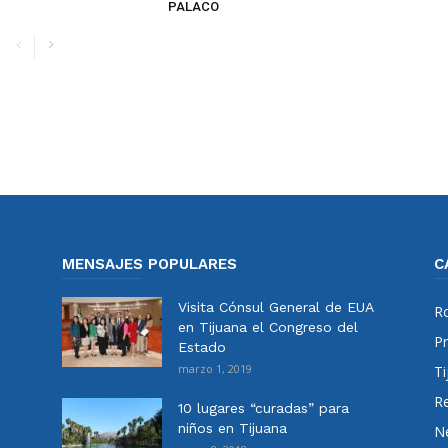
PALACO
MENSAJES POPULARES
C
Visita Cónsul General de EUA
Ro
en Tijuana el Congreso del
Pr
Estado
marzo 1, 2019
Ti
Re
10 lugares “curadas” para
niños en Tijuana
N