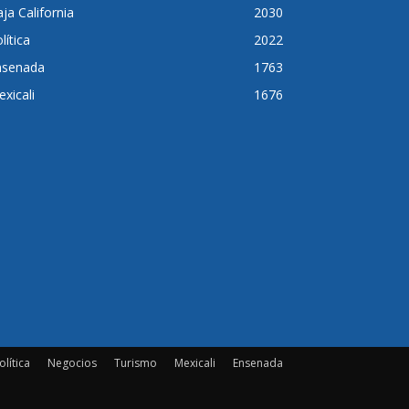
ja California
2030
lítica
2022
nsenada
1763
xicali
1676
olítica
Negocios
Turismo
Mexicali
Ensenada