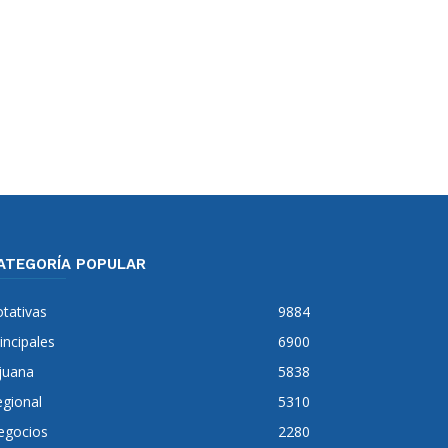
ATEGORÍA POPULAR
tativas
9884
incipales
6900
juana
5838
gional
5310
egocios
2280