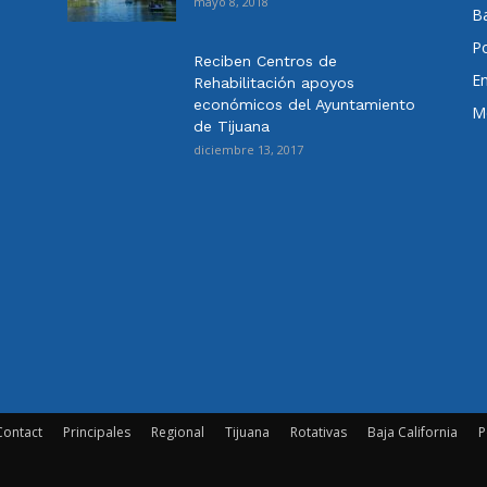
mayo 8, 2018
Ba
Po
Reciben Centros de
E
Rehabilitación apoyos
económicos del Ayuntamiento
Me
de Tijuana
diciembre 13, 2017
Contact
Principales
Regional
Tijuana
Rotativas
Baja California
P