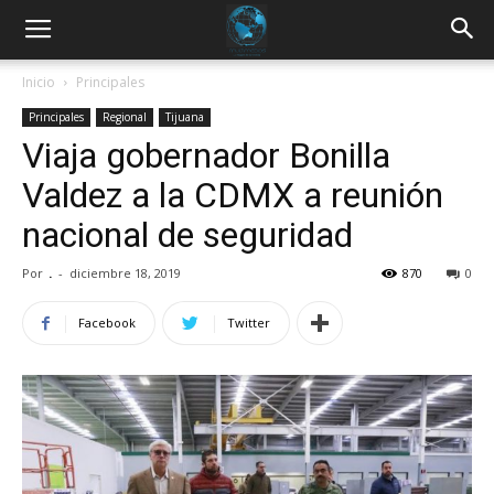
Inicio
Principales
Principales
Regional
Tijuana
Viaja gobernador Bonilla
Valdez a la CDMX a reunión
nacional de seguridad
Por
.
-
diciembre 18, 2019
870
0
Facebook
Twitter