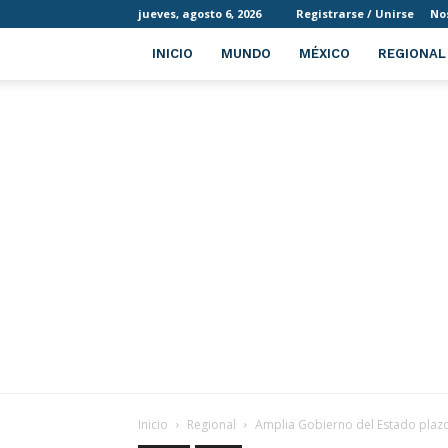
jueves, agosto 6, 2026
Registrarse / Unirse
No
INICIO
MUNDO
MÉXICO
REGIONAL
Inicio
Regional
Amplia Gobierno del Estado plaz