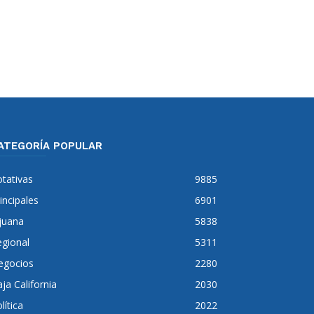
ATEGORÍA POPULAR
tativas
9885
incipales
6901
juana
5838
gional
5311
egocios
2280
ja California
2030
lítica
2022