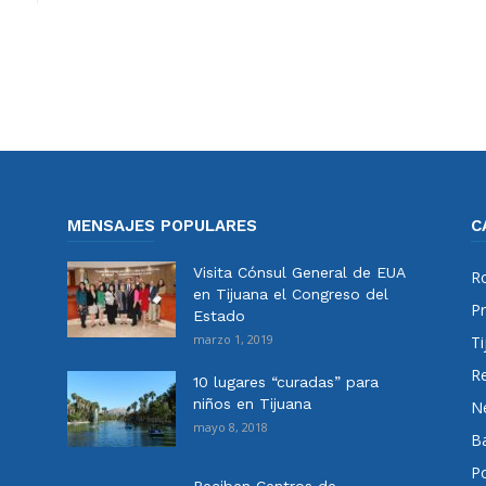
MENSAJES POPULARES
C
Visita Cónsul General de EUA
Ro
en Tijuana el Congreso del
Pr
Estado
marzo 1, 2019
Ti
Re
10 lugares “curadas” para
niños en Tijuana
N
mayo 8, 2018
Ba
Po