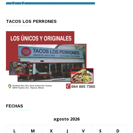
TACOS LOS PERRONES
FECHAS
agosto 2026
L
M
X
J
V
S
D