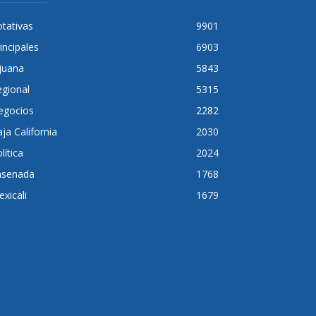
tativas
9901
incipales
6903
juana
5843
gional
5315
egocios
2282
ja California
2030
lítica
2024
nsenada
1768
xicali
1679