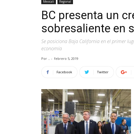
Mexicali
Regional
BC presenta un cr
sobresaliente en
Se posiciona Baja California en el primer lug
economía
Por
.
-
febrero 5, 2019
Facebook
Twitter