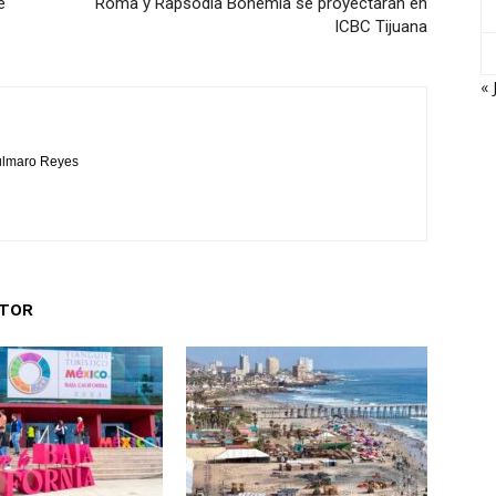
e
Roma y Rapsodia Bohemia se proyectarán en
ICBC Tijuana
« 
Bulmaro Reyes
UTOR