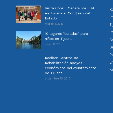
Visita Cónsul General de EUA
Ro
en Tijuana el Congreso del
Pr
Estado
marzo 1, 2019
Ti
Re
10 lugares “curadas” para
niños en Tijuana
N
mayo 8, 2018
Ba
Po
Reciben Centros de
E
Rehabilitación apoyos
económicos del Ayuntamiento
Me
de Tijuana
diciembre 13, 2017