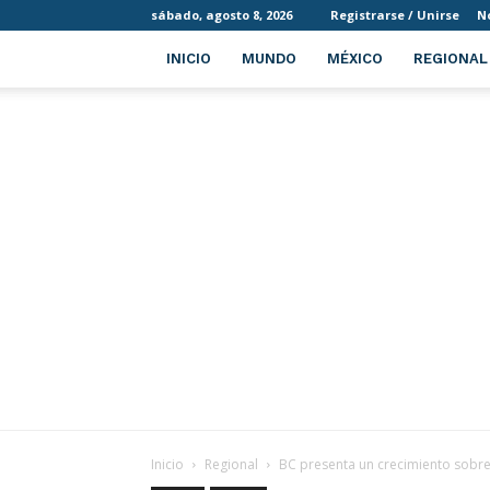
sábado, agosto 8, 2026
Registrarse / Unirse
N
INICIO
MUNDO
MÉXICO
REGIONAL
Inicio
Regional
BC presenta un crecimiento sobre