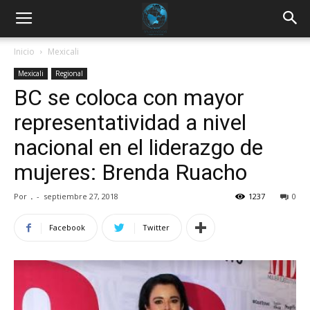
Inicio
Mexicali
Mexicali
Regional
BC se coloca con mayor
representatividad a nivel
nacional en el liderazgo de
mujeres: Brenda Ruacho
Por
.
-
septiembre 27, 2018
1237
0
Facebook
Twitter