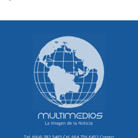
Tel. (664) 382 5465 Cel. 664 756 6452 Correo: