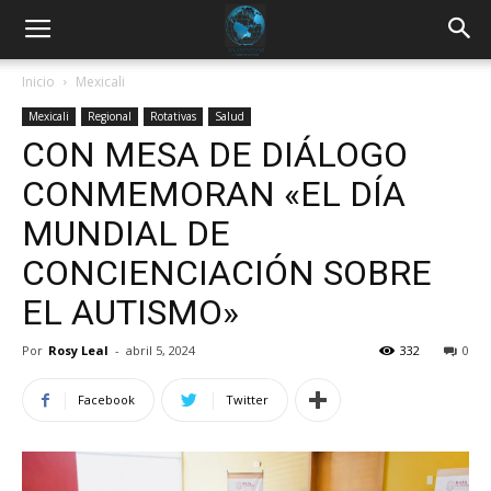
Inicio
Mexicali
Mexicali
Regional
Rotativas
Salud
CON MESA DE DIÁLOGO
CONMEMORAN «EL DÍA
MUNDIAL DE
CONCIENCIACIÓN SOBRE
EL AUTISMO»
Por
Rosy Leal
-
abril 5, 2024
332
0
Facebook
Twitter