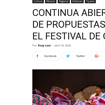
Cultura
Mexicali
Regional
Rotativas
Tijuana
CONTINUA ABIE
DE PROPUESTAS
EL FESTIVAL DE
Por
Rosy Leal
-
abril 16, 2024
Facebook
Twitter