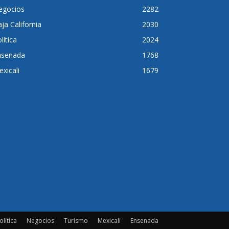
egocios
2282
ja California
2030
lítica
2024
nsenada
1768
xicali
1679
olítica
Negocios
Turismo
Mexicali
Ensenada