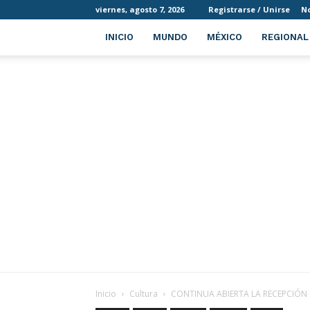
viernes, agosto 7, 2026
Registrarse / Unirse
No
INICIO
MUNDO
MÉXICO
REGIONAL
Inicio
Cultura
CONTINUA ABIERTA LA RECEPCIÓN D