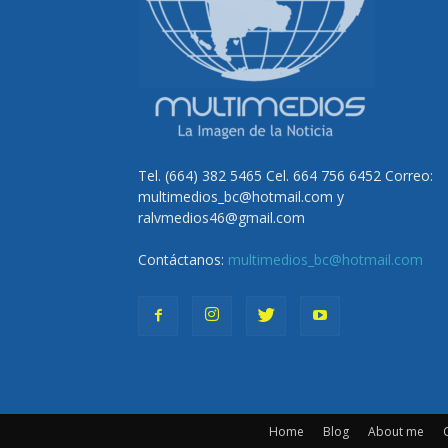
Tel. (664) 382 5465 Cel. 664 756 6452 Correo:
multimedios_bc@hotmail.com y
ralvmedios46@gmail.com
Contáctanos:
multimedios_bc@hotmail.com
Home
Blog
About me