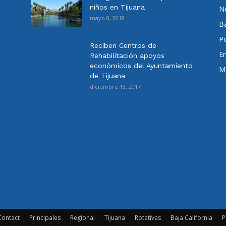
niños en Tijuana
N
mayo 8, 2018
Ba
Po
Reciben Centros de
E
Rehabilitación apoyos
económicos del Ayuntamiento
Me
de Tijuana
diciembre 13, 2017
Contact
Principales
Regional
Tijuana
Rotativas
Baja California
P