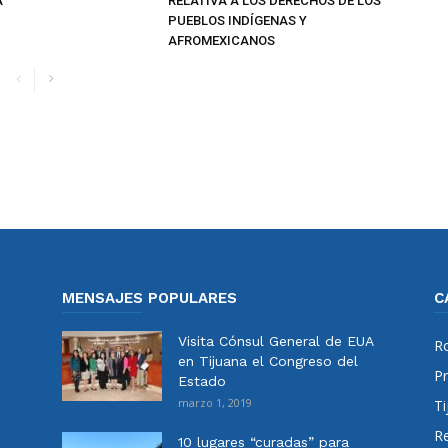
A
RELATIVA A LOS DERECHOS DE LOS
PUEBLOS INDÍGENAS Y
AFROMEXICANOS
MENSAJES POPULARES
C
Visita Cónsul General de EUA
Ro
en Tijuana el Congreso del
Pr
Estado
marzo 1, 2019
Ti
Re
10 lugares “curadas” para