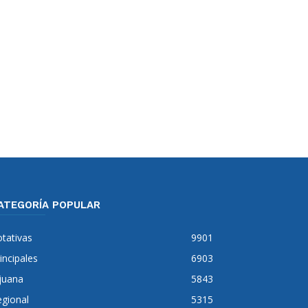
ATEGORÍA POPULAR
tativas
9901
incipales
6903
juana
5843
gional
5315